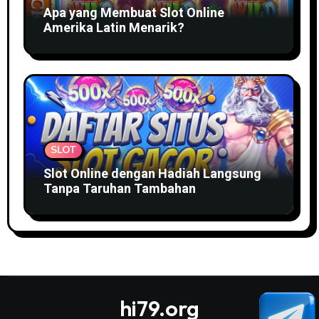
Apa yang Membuat Slot Online
Amerika Latin Menarik?
SLOT
Slot Online dengan Hadiah Langsung
Tanpa Taruhan Tambahan
hi79.org