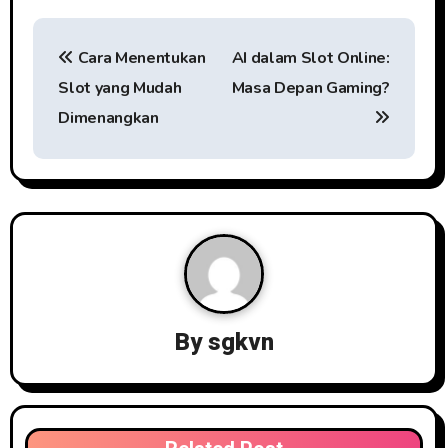
N
Cara Menentukan
AI dalam Slot Online:
a
Slot yang Mudah
Masa Depan Gaming?
v
Dimenangkan
i
g
a
s
i
By
sgkvn
p
o
s