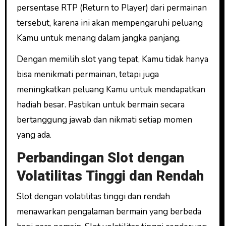
persentase RTP (Return to Player) dari permainan
tersebut, karena ini akan mempengaruhi peluang
Kamu untuk menang dalam jangka panjang.
Dengan memilih slot yang tepat, Kamu tidak hanya
bisa menikmati permainan, tetapi juga
meningkatkan peluang Kamu untuk mendapatkan
hadiah besar. Pastikan untuk bermain secara
bertanggung jawab dan nikmati setiap momen
yang ada.
Perbandingan Slot dengan
Volatilitas Tinggi dan Rendah
Slot dengan volatilitas tinggi dan rendah
menawarkan pengalaman bermain yang berbeda