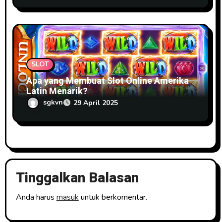
SLOT
Apa yang Membuat Slot Online Amerika
Latin Menarik?
sgkvn
29 April 2025
Tinggalkan Balasan
Anda harus
masuk
untuk berkomentar.