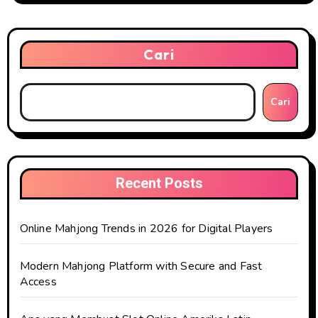
Cari
Cari
Recent Posts
Online Mahjong Trends in 2026 for Digital Players
Modern Mahjong Platform with Secure and Fast
Access