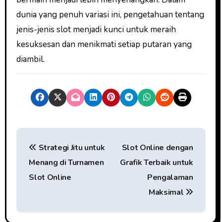
dunia yang penuh variasi ini, pengetahuan tentang
jenis-jenis slot menjadi kunci untuk meraih
kesuksesan dan menikmati setiap putaran yang
diambil.
N
Strategi Jitu untuk
Slot Online dengan
a
Menang di Turnamen
Grafik Terbaik untuk
v
Slot Online
Pengalaman
i
Maksimal
g