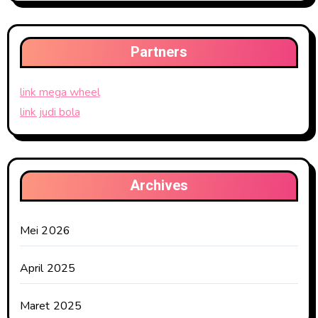
Partners
link mega wheel
link judi bola
Archives
Mei 2026
April 2025
Maret 2025