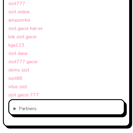
slot777
slot online
amazon4d
slot gacor hari ini
link slot gacor
liga123
slot dana
slot777 gacor
demo slot
slot88
situs slot
slot gacor 777
Partners