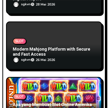
sgkvn
28 Mei 2026
SLOT
Modern Mahjong Platform with Secure
and Fast Access
sgkvn
26 Mei 2026
SLOT
Apa yang Membuat Slot Online Amerika