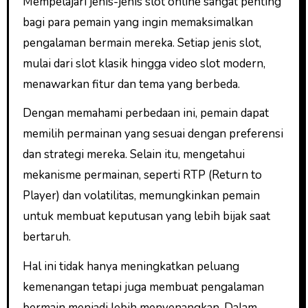
Mempelajari jenis-jenis slot online sangat penting
bagi para pemain yang ingin memaksimalkan
pengalaman bermain mereka. Setiap jenis slot,
mulai dari slot klasik hingga video slot modern,
menawarkan fitur dan tema yang berbeda.
Dengan memahami perbedaan ini, pemain dapat
memilih permainan yang sesuai dengan preferensi
dan strategi mereka. Selain itu, mengetahui
mekanisme permainan, seperti RTP (Return to
Player) dan volatilitas, memungkinkan pemain
untuk membuat keputusan yang lebih bijak saat
bertaruh.
Hal ini tidak hanya meningkatkan peluang
kemenangan tetapi juga membuat pengalaman
bermain menjadi lebih menyenangkan. Dalam