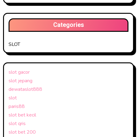
Categories
SLOT
slot gacor
slot jepang
dewataslot888
slot
paris88
slot bet kecil
slot qris
slot bet 200